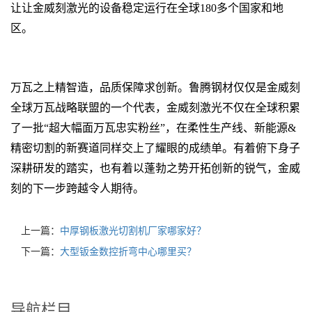
让让金威刻激光的设备稳定运行在全球180多个国家和地
区。
山东聊城激光切割机销售区域:东昌府区、阳谷县、莘县、茌平县、
东阿县、冠县、高唐县、临清市
万瓦之上精智造，品质保障求创新。鲁腾钢材仅仅是金威刻
全球万瓦战略联盟的一个代表，金威刻激光不仅在全球积累
了一批“超大幅面万瓦忠实粉丝”，在柔性生产线、新能源&
精密切割的新赛道同样交上了耀眼的成绩单。有着俯下身子
深耕研发的踏实，也有着以蓬勃之势开拓创新的锐气，金威
刻的下一步跨越令人期待。
上一篇：
中厚钢板激光切割机厂家哪家好？
下一篇：
大型钣金数控折弯中心哪里买？
导航栏目