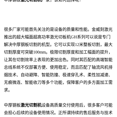
河北激光切割机销
售区域：石家庄、唐山、秦皇岛、邯郸、邢台、保定、张家口、承
德市、沧州市、廊坊市、衡水市
很多厂家可能首先关注的是设备的质量和性能。金威刻激光
推出的超大幅面超高功率激光切板机GH系列可以说是专门
解决中厚钢板切割的机型。它可以实现12米整板切割，最大
切割厚度可突破100mm。极限切割厚度和加工幅面的提升，
让其在切割效率上表现的更加出色。同时其匹配的高端智能
总线系统不仅部署方便、使用稳定，而且匹配了轴流风机排
烟技术、自动避障、智能防撞、极速穿孔术、柔性加减速、
无痕微连、智能收刀等多个功能，保障客户的多方面加工需
求。
中厚钢板
激光切割机
设备高质量交付使用后，很多客户可能
会担心后续的设备使用情况。正所谓持续的售后服务与技术