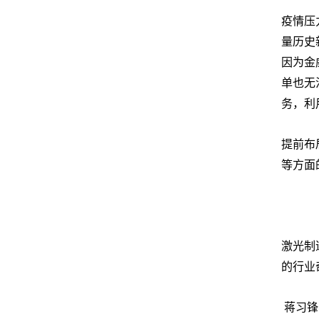
疫情压
量历史
因为金
单也无
务，利
提前布
等方面
激光制
的行业
蒋习锋