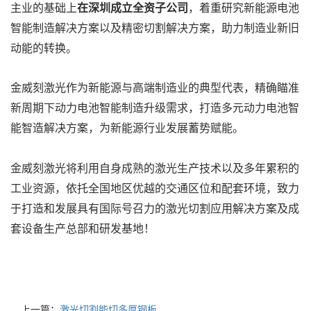
主业的基础上
在深圳成立全资子公司
，着重研究新能源电池
智能制造解决方案以及精密切割解决方案，助力制造业新旧
动能的转换。
金威刻激光作为新能源与高端制造业的典型代表，精确瞄准
新周期下动力电池智能制造升级需求，打造多元动力电池智
能智造解决方案，为新能源行业发展蓄势赋能。
金威刻激光将利用自身成熟的激光生产技术以及多年累积的
工业资源，依托全国地区优越的交通区位和配套环境，致力
于打造和发展具有国际号召力的激光切割应用解决方案及成
套设备生产总部和研发基地！
辽宁激光切割机销售区域：沈阳、大连、鞍山、抚顺、本溪、丹
东、锦州、营口、阜新、辽阳、盘锦、铁岭、朝阳、葫芦岛
上一篇：
激光切割能切多厚钢板