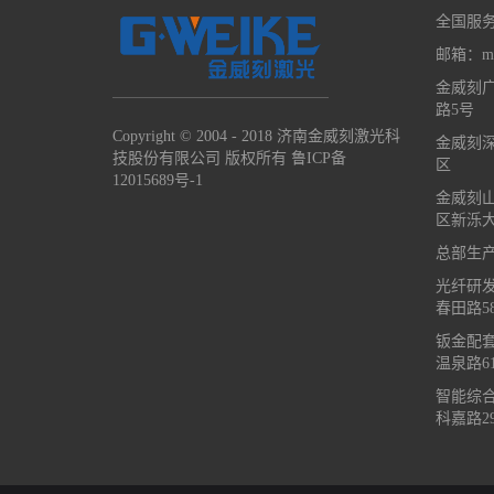
全国服务热
邮箱：mar
金威刻
路5号
Copyright © 2004 - 2018 济南金威刻激光科
金威刻
技股份有限公司 版权所有
鲁ICP备
区
12015689号-1
金威刻
区新泺大
总部生
光纤研
春田路5
钣金配
温泉路61
智能综
科嘉路29