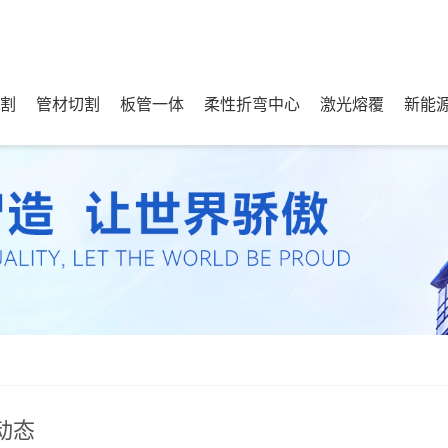
割
管材切割
板管一体
柔性折弯中心
激光熔覆
新能
动态