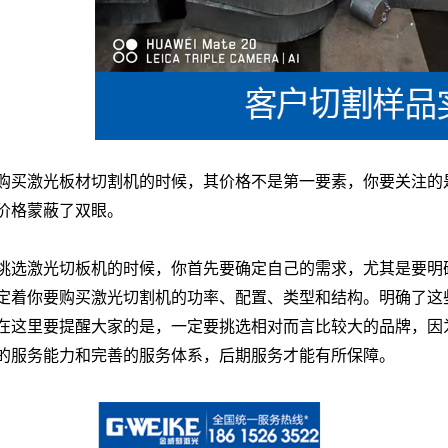
购买激光板材切割机的时候，其价格不是第一要素，你要关注的
价格蒙蔽了双眼。
挑选激光切板机的时候，你首先要确定自己的需求，尤其是要明
定着你要购买激光切割机的功率、配置、类型和结构。明确了这
在这里要提醒大家的是，一定要挑选相对而言比较大的品牌，因
的服务能力和完善的服务体系，后期服务才能有所保障。
河北
衡水
县、安平县、故城县、景县、阜城县、深州市