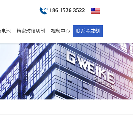
186 1526 3522
源电池
精密玻璃切割
视频中心
联系金威刻