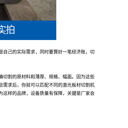
是自己的实际需求，同时要算好一笔经济账，切
确切割的原材料和薄厚、规格、幅面。因为这些
些需求后，你就可以匹配不同的
激光板材切割机
为这样的品牌，设备质量有保障，关键是厂家会
激光切割机销售区域：桃城区、冀州区、枣强县、武邑县、武强