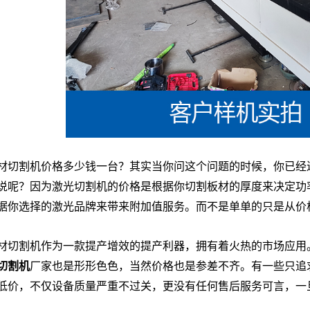
材切割机价格多少钱一台
？其实当你问这个问题的时候，你已经
说呢？因为激光切割机的价格是根据你切割板材的厚度来决定功
据你选择的激光品牌来带来附加值服务。而不是单单的只是从价
光切割机销售区域：石家庄、唐山、秦皇岛、邯郸、邢台、保定、张家口
材切割机作为一款提产增效的提产利器，拥有着火热的市场应用
切割机
厂家也是形形色色，当然价格也是参差不齐。有一些只追
低价，不仅设备质量严重不过关，更没有任何售后服务可言，一