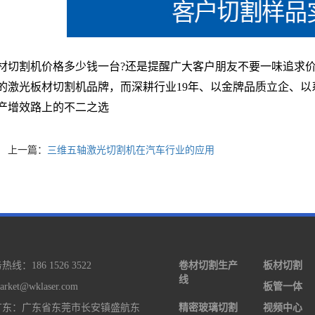
材切割机价格多少钱一台?还是提醒广大客户朋友不要一味追求
的激光板材切割机品牌，而深耕行业19年、以金牌品质立企、
产增效路上的不二之选
上一篇：
三维五轴激光切割机在汽车行业的应用
线：186 1526 3522
卷材切割生产
板材切割
线
ket@wklaser.com
板管一体
广东：广东省东莞市长安镇盛航东
精密玻璃切割
视频中心