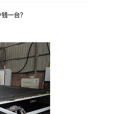
少钱一台？