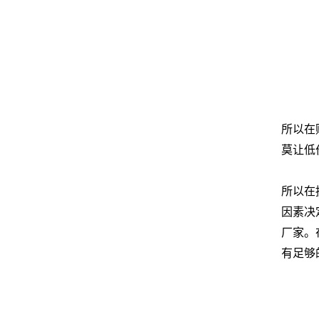
所以在
莫让低
所以在
因素决
厂家。
有足够
县、饶阳