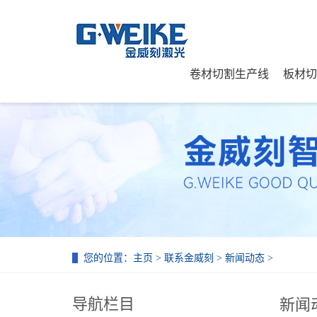
卷材切割生产线
板材切
您的位置：
主页
>
联系金威刻
>
新闻动态
>
导航栏目
新闻