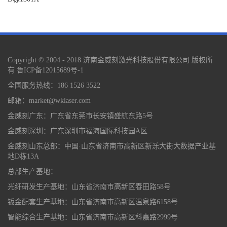
Copyright © 2004 - 2018 济南金威刻激光科技股份有限公司 版权所
有
鲁ICP备12015689号-1
全国服务热线：186 1526 3522
邮箱：market@wklaser.com
金威刻广东：广东省东莞市长安镇盛航东路5号
金威刻深圳：广东深圳市福海国际科技园A区
金威刻山东总部：中国·山东省济南市高新区新泺大街大数据产业基
地D栋13A
总部生产基地：
光纤研发生产基地：山东省济南市高新区春田路58号
钣金配套生产基地：山东省济南市高新区温泉路6158号
智能综合生产基地：山东省济南市高新区科嘉路2999号