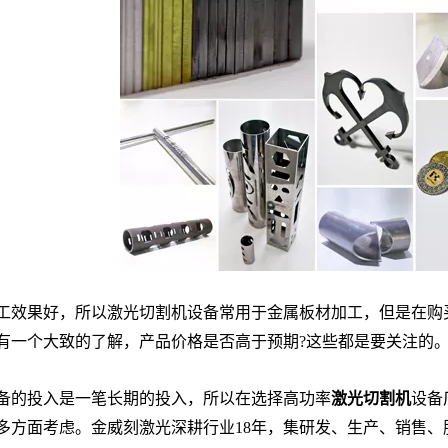
工效果好，所以激光切割机设备常用于金属板材加工，但是在购
有一个大致的了解，产品价格是否高于预期?这些都是要关注的
备的投入是一笔长期的投入，所以在选择高功率
激光切割机
设备
多方面考虑。金威刻激光深耕行业18年，集研发、生产、销售