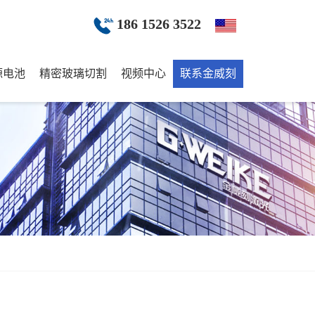
186 1526 3522
源电池
精密玻璃切割
视频中心
联系金威刻