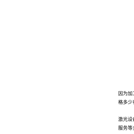
因为加
格多少
激光设
服务等