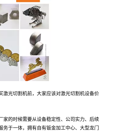
买激光切割机前，大家应该对激光切割机设备价
。
厂家的时候需要从设备稳定性、公司实力、后续
、服务于一体，拥有自有钣金加工中心、大型龙门