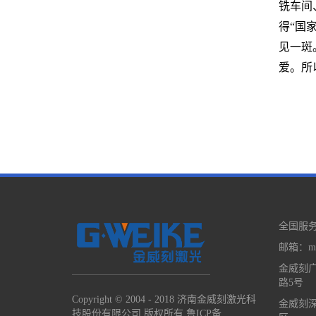
铣车间
得“国
见一斑
爱。所
全国服务热
邮箱：mar
金威刻
路5号
Copyright © 2004 - 2018 济南金威刻激光科
金威刻
技股份有限公司 版权所有
鲁ICP备