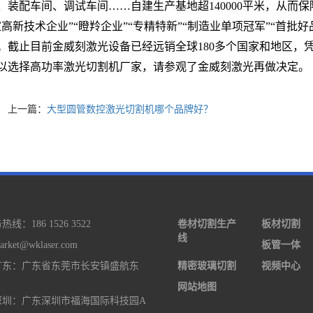
、装配车间、调试车间……自建生产基地超140000平米，从而
家高新技术企业”“瞪羚企业”“专精特新”“制造业单项冠军”“首
。截止目前金威刻激光设备已经远销全球180多个国家和地区，
以选择高功率激光切割机厂家，请参观了金威刻激光再做决定。
上一篇：
大型圆管数控激光切割机哪个品牌好？
线：186 1526 3522
卷材切割生产
板材切割
线
ket@wklaser.com
板管一体
广东：广东省东莞市长安镇盛航东
精密玻璃切割
视频中心
网站地图
深圳：广东深圳市福海国际科技园A