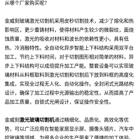
从哪个厂家购买呢？
金威刻
玻璃激光切割机
采用皮秒切割技术，减少了熔化和热
影响区，更少重铸材料，使得材料产生较少的微裂纹，面烧
蚀质量，激光的吸收对材料和波长的依赖性更小，具有低
热、冷消融特性。全自动化异步智能上下料结构采用双平台
加工，节约上下料时间，对于切割图形相对简单的材料，异
步上下料结构可以成倍提升加工产能。整套设备可以实现玻
璃材料从料框取料到激光切割和切割后下放到料框的高度化
集成，实现全过程无人化、自动化操作。全封闭式光路结构
设计，确保了加工过程中光源输出的稳定性，从而提高了产
品加工质量，自锁式光闸设计，保证操作安全性。
金威刻
激光玻璃切割机
通过精细化、品质化、高效化等优
势，可以广泛应用在智能家居显示屏、摄像头镜片、汽车中
控玻璃等领域，为很多企业的生产带来了便捷的加工体验。