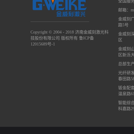
全国服务热
邮箱：mar
金威刻
路5号
Copyright © 2004 - 2018 济南金威刻激光科
金威刻
技股份有限公司 版权所有
鲁ICP备
区
12015689号-1
金威刻
区新泺大
总部生
光纤研
春田路5
钣金配
温泉路61
智能综
科嘉路29