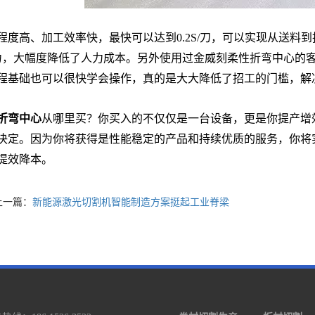
程度高、加工效率快，最快可以达到0.2S/刀，可以实现从送料
力，大幅度降低了人力成本。另外使用过金威刻柔性折弯中心的
程基础也可以很快学会操作，真的是大大降低了招工的门槛，解
光切割机销售区域：太原、大同、阳泉、长治、晋城、朔州、晋中、运城
折弯中心
从哪里买？你买入的不仅仅是一台设备，更是你提产增
决定。因为你将获得是性能稳定的产品和持续优质的服务，你将
提效降本。
上一篇：
新能源激光切割机智能制造方案挺起工业脊梁