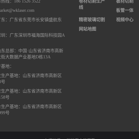
线：186 1526 3522
卷材切割生产
板材切割
线
ket@wklaser.com
板管一体
广东：广东省东莞市长安镇盛航东
精密玻璃切割
视频中心
网站地图
深圳：广东深圳市福海国际科技园A
山东总部：中国·山东省济南市高新
街大数据产业基地D栋13A
产基地：
发生产基地：山东省济南市高新区
8号
套生产基地：山东省济南市高新区
58号
合生产基地：山东省济南市高新区
99号