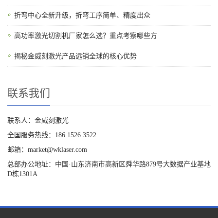
折弯中心全新升级，折弯工序简单、精度出众
高功率激光切割机厂家怎么选？重点考察哪些方
揭秘金威刻激光产品远销全球的核心优势
联系我们
联系人：金威刻激光
全国服务热线：186 1526 3522
邮箱：market@wklaser.com
总部办公地址：中国·山东济南市高新区舜华路879号大数据产业基地
D栋1301A