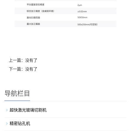
上一篇：没有了
下一篇：没有了
导航栏目
超快激光玻璃切割机
精密钻孔机