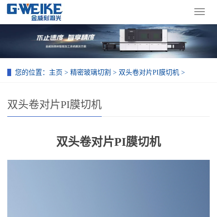
导
航
菜
单
您的位置：
主页
>
精密玻璃切割
>
双头卷对片PI膜切机
>
双头卷对片PI膜切机
双头卷对片PI膜切机