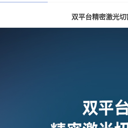
双平台精密激光切