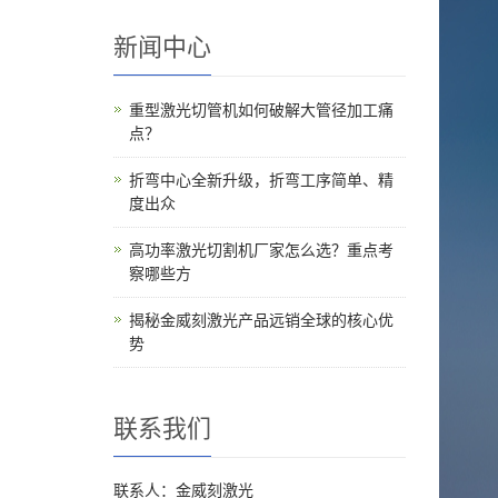
新闻中心
重型激光切管机如何破解大管径加工痛
点？
折弯中心全新升级，折弯工序简单、精
度出众
高功率激光切割机厂家怎么选？重点考
察哪些方
揭秘金威刻激光产品远销全球的核心优
势
联系我们
联系人：金威刻激光